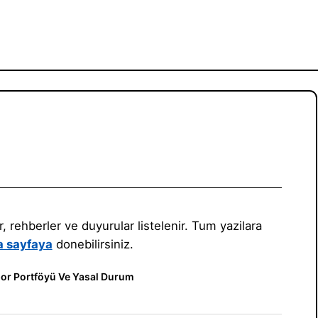
, rehberler ve duyurular listelenir. Tum yazilara
a sayfaya
donebilirsiniz.
Spor Portföyü Ve Yasal Durum