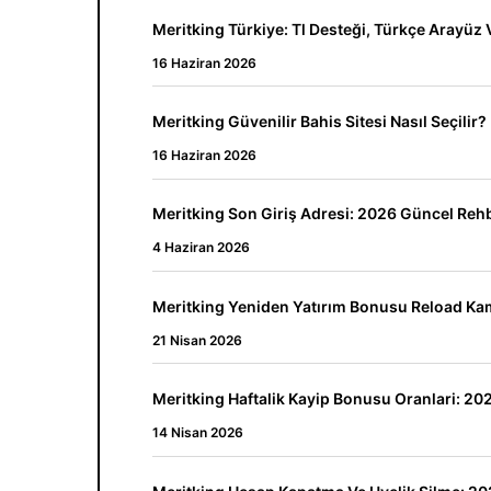
Meritking Türkiye: Tl Desteği, Türkçe Arayüz V
16 Haziran 2026
Meritking Güvenilir Bahis Sitesi Nasıl Seçilir
16 Haziran 2026
Meritking Son Giriş Adresi: 2026 Güncel Reh
4 Haziran 2026
Meritking Yeniden Yatırım Bonusu Reload K
21 Nisan 2026
Meritking Haftalik Kayip Bonusu Oranlari: 20
14 Nisan 2026