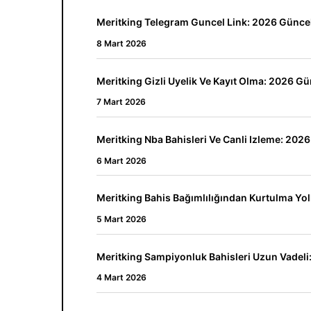
Meritking Telegram Guncel Link: 2026 Günce
8 Mart 2026
Meritking Gizli Uyelik Ve Kayıt Olma: 2026 G
7 Mart 2026
Meritking Nba Bahisleri Ve Canli Izleme: 202
6 Mart 2026
Meritking Bahis Bağımlılığından Kurtulma Yol
5 Mart 2026
Meritking Sampiyonluk Bahisleri Uzun Vadeli
4 Mart 2026