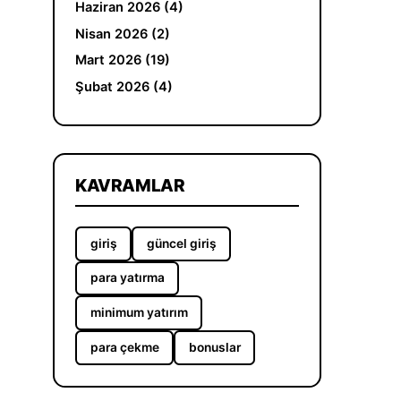
Haziran 2026 (4)
Nisan 2026 (2)
Mart 2026 (19)
Şubat 2026 (4)
KAVRAMLAR
giriş
güncel giriş
para yatırma
minimum yatırım
para çekme
bonuslar