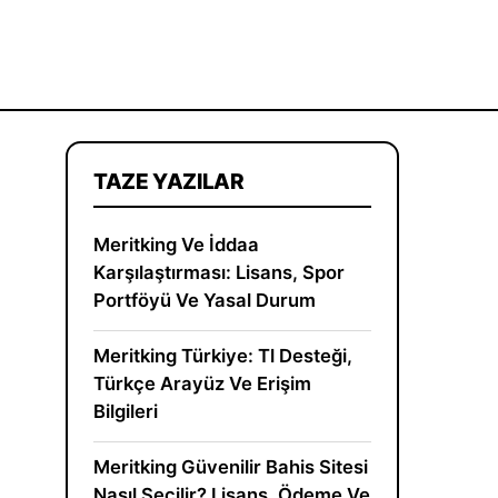
TAZE YAZILAR
Meritking Ve İddaa
Karşılaştırması: Lisans, Spor
Portföyü Ve Yasal Durum
Meritking Türkiye: Tl Desteği,
Türkçe Arayüz Ve Erişim
Bilgileri
Meritking Güvenilir Bahis Sitesi
Nasıl Seçilir? Lisans, Ödeme Ve