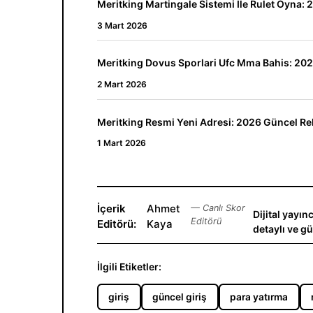
Meritking Martingale Sistemi Ile Rulet Oyna:
3 Mart 2026
Meritking Dovus Sporlari Ufc Mma Bahis: 20
2 Mart 2026
Meritking Resmi Yeni Adresi: 2026 Güncel Re
1 Mart 2026
İçerik
Ahmet
— Canlı Skor
Dijital yayın
Editörü
Editörü:
Kaya
detaylı ve gü
İlgili Etiketler:
giriş
güncel giriş
para yatırma