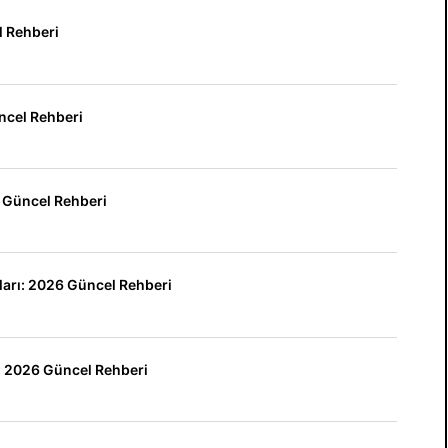
l Rehberi
üncel Rehberi
6 Güncel Rehberi
ları: 2026 Güncel Rehberi
: 2026 Güncel Rehberi