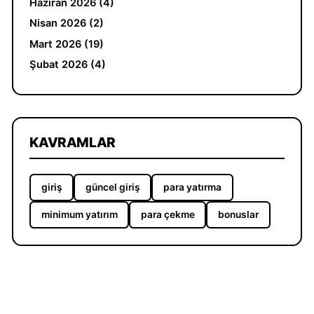
Haziran 2026 (4)
Nisan 2026 (2)
Mart 2026 (19)
Şubat 2026 (4)
KAVRAMLAR
giriş
güncel giriş
para yatırma
minimum yatırım
para çekme
bonuslar