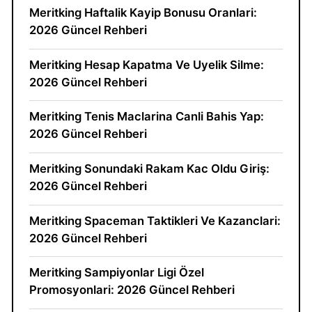
Meritking Haftalik Kayip Bonusu Oranlari:
2026 Güncel Rehberi
Meritking Hesap Kapatma Ve Uyelik Silme:
2026 Güncel Rehberi
Meritking Tenis Maclarina Canli Bahis Yap:
2026 Güncel Rehberi
Meritking Sonundaki Rakam Kac Oldu Giriş:
2026 Güncel Rehberi
Meritking Spaceman Taktikleri Ve Kazanclari:
2026 Güncel Rehberi
Meritking Sampiyonlar Ligi Özel
Promosyonlari: 2026 Güncel Rehberi