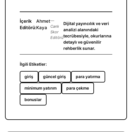
İçerik
Ahmet
—
Dijital yayıncılık ve veri
Canlı
Editörü:
Kaya
analizi alanındaki
Skor
tecrübesiyle, okurlarına
Editörü
detaylı ve güvenilir
rehberlik sunar.
İlgili Etiketler:
giriş
güncel giriş
para yatırma
minimum yatırım
para çekme
bonuslar