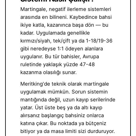
Martingale, negatif ilerleme sistemleri
arasında en bilineni. Kaybedince bahsi
ikiye katla, kazanınca başa dön — bu
kadar. Uygulamada genellikle
kırmızı/siyah, tek/çift ya da 1-18/19-36
gibi neredeyse 1:1 ödeyen alanlara
uygulanır. Bu tür bahisler, Avrupa
ruletinde yaklaşık yüzde 47-48
kazanma olasılığı sunar.
Meritking'de teknik olarak martingale
uygulamak mümkün. Sorun sistemin
mantığında değil, uzun kayıp serilerinde
yatar. Üst üste beş ya da altı kayıp
alırsanız başlangıç bahsiniz onlarca
katına çıkar. Bu noktada ya bütçeniz
bitiyor ya da masa limiti sizi durduruyor.