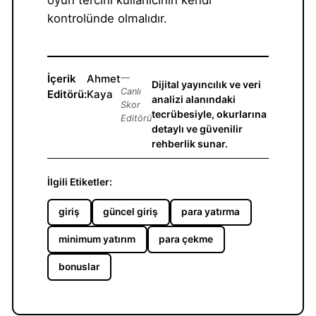
kontrolünde olmalıdır.
İçerik
Ahmet
—
Dijital yayıncılık ve veri
Canlı
Editörü:
Kaya
analizi alanındaki
Skor
tecrübesiyle, okurlarına
Editörü
detaylı ve güvenilir
rehberlik sunar.
İlgili Etiketler:
giriş
güncel giriş
para yatırma
minimum yatırım
para çekme
bonuslar