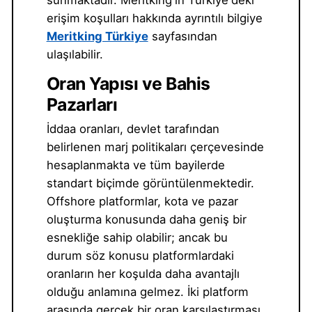
erişim koşulları hakkında ayrıntılı bilgiye
Meritking Türkiye
sayfasından
ulaşılabilir.
Oran Yapısı ve Bahis
Pazarları
İddaa oranları, devlet tarafından
belirlenen marj politikaları çerçevesinde
hesaplanmakta ve tüm bayilerde
standart biçimde görüntülenmektedir.
Offshore platformlar, kota ve pazar
oluşturma konusunda daha geniş bir
esnekliğe sahip olabilir; ancak bu
durum söz konusu platformlardaki
oranların her koşulda daha avantajlı
olduğu anlamına gelmez. İki platform
arasında gerçek bir oran karşılaştırması