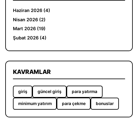
Haziran 2026 (4)
Nisan 2026 (2)
Mart 2026 (19)
Şubat 2026 (4)
KAVRAMLAR
giriş
güncel giriş
para yatırma
minimum yatırım
para çekme
bonuslar