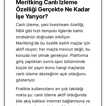
Meritking Canlı İzleme
Özelliği Gerçekte Ne Kadar
İşe Yarıyor?
Canlı izleme, yani livestream özelliği,
NBA gibi hızlı tempolu liglerde bahis
stratejinizi doğrudan etkiliyor.
Meritking'de bu özellik belirli maçlar için
aktif oluyor; her maçta mevcut değil, bu
konuda net olmak gerekiyor. Platforma
giriş yaptıktan sonra spor bölümünde
küçük bir yayın ikonu hangi maçlarda
canlı izleme desteğinin açık olduğunu
gösteriyor.
Pratikte kullanıcıların en çok takıldığı
nokta şu: canlı izleme aktif olduğunda
bile akış kalitesi internet bağlantısına ve