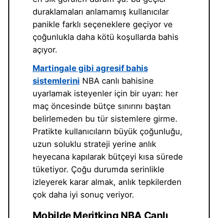
duraklamaları anlamamış kullanıcılar
panikle farklı seçeneklere geçiyor ve
çoğunlukla daha kötü koşullarda bahis
açıyor.
Martingale gibi agresif bahis
sistemlerini
NBA canlı bahisine
uyarlamak isteyenler için bir uyarı: her
maç öncesinde bütçe sınırını baştan
belirlemeden bu tür sistemlere girme.
Pratikte kullanıcıların büyük çoğunluğu,
uzun soluklu strateji yerine anlık
heyecana kapılarak bütçeyi kısa sürede
tüketiyor. Çoğu durumda serinlikle
izleyerek karar almak, anlık tepkilerden
çok daha iyi sonuç veriyor.
Mobilde Meritking NBA Canlı