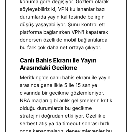
konuma göre değişiyor. Gözlem olarak
söyleyebiliriz ki, VPN kullananlar bazı
durumlarda yayın kalitesinde belirgin
düşüş yaşayabiliyor. Şunu kontrol et:
platforma bağlanırken VPN'i kapatarak
denersen özellikle mobil bağlantılarda
bu fark çok daha net ortaya çıkıyor.
Canlı Bahis Ekranı ile Yayın
Arasındaki Gecikme
Meritking'de canlı bahis ekranı ile yayın
arasında genellikle 5 ile 15 saniye
civarında bir gecikme gözlemleniyor.
NBA maçları gibi anlık gelişmelerin kritik
olduğu durumlarda bu gecikme
stratejini doğrudan etkiliyor. Özellikle
serbest atış ya da timeout sonrası hızlı
odds kapanmalarını deneyimleyenler bu