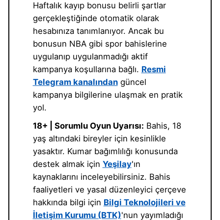
Haftalık kayıp bonusu belirli şartlar
gerçekleştiğinde otomatik olarak
hesabınıza tanımlanıyor. Ancak bu
bonusun NBA gibi spor bahislerine
uygulanıp uygulanmadığı aktif
kampanya koşullarına bağlı.
Resmi
Telegram kanalından
güncel
kampanya bilgilerine ulaşmak en pratik
yol.
18+ | Sorumlu Oyun Uyarısı:
Bahis, 18
yaş altındaki bireyler için kesinlikle
yasaktır. Kumar bağımlılığı konusunda
destek almak için
Yeşilay
'ın
kaynaklarını inceleyebilirsiniz. Bahis
faaliyetleri ve yasal düzenleyici çerçeve
hakkında bilgi için
Bilgi Teknolojileri ve
İletişim Kurumu (BTK)
'nun yayımladığı