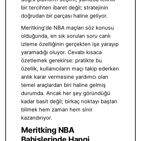
bir tercihten ibaret değil; stratejinin
doğrudan bir parçası haline geliyor.
Meritking'de NBA maçları söz konusu
olduğunda, en sık sorulan soru canlı
izleme özelliğinin gerçekten işe yarayıp
yaramadığı oluyor. Cevabı kısaca
özetlemek gerekirse: pratikte bu
özellik, kullanıcıların maçı takip ederken
anlık karar vermesine yardımcı olan
temel araçlardan biri haline gelmiş
durumda. Ancak her şey göründüğü
kadar basit değil; birkaç noktayı baştan
bilmek hem zaman hem sinir
kazandırıyor.
Meritking NBA
Bahislerinde Hangi